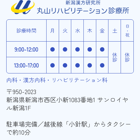
日・祝
診療時間
月
火
水
木
金
土
9:00-12:00
●
●
●
●
●
休診
休診
13:00-17:00
●
●
●
●
●
内科・漢方内科・リハビリテーション科
〒950-2023
新潟県新潟市西区小新1083番地1 サンロイヤ
ル新潟1F
駐車場完備／越後線「小針駅」からタクシー
で約10分