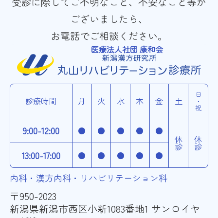
受診に際してご不明なこと、不安なこと等が
ございましたら、
お電話でご相談ください。
医療法人社団 康和会
日・祝
診療時間
月
火
水
木
金
土
9:00-12:00
●
●
●
●
●
休診
休診
13:00-17:00
●
●
●
●
●
内科・漢方内科・リハビリテーション科
〒950-2023
新潟県新潟市西区小新1083番地1 サンロイヤ