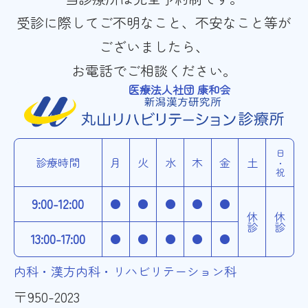
受診に際してご不明なこと、不安なこと等が
ございましたら、
お電話でご相談ください。
医療法人社団 康和会
日・祝
診療時間
月
火
水
木
金
土
9:00-12:00
●
●
●
●
●
休診
休診
13:00-17:00
●
●
●
●
●
内科・漢方内科・リハビリテーション科
〒950-2023